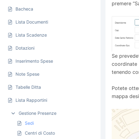
premere “Sa
Bacheca
Lista Documenti
Lista Scadenze
Dotazioni
Se prevedet
Inserimento Spese
coordinate G
tenendo con
Note Spese
Tabelle Ditta
Potete otte
mappa desid
Lista Rapportini
Gestione Presenze
Sedi
Centri di Costo