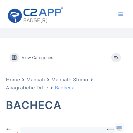
Vai
Main
al
Men
contenuto
View Categories
Home
Manuali
Manuale Studio
Anagrafiche Ditte
Bacheca
BACHECA