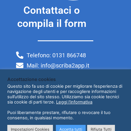
Contattaci o
compila il form
Telefono: 0131 866748
Mail: info@scriba2app.it
Orari: LUN-VEN 9:00/18:30
Accettazione cookies
Questo sito fa uso di cookie per migliorare l’esperienza di
navigazione degli utenti e per raccogliere informazioni
Leggi la Privacy Policy
sull’utilizzo del sito stesso. Utilizziamo sia cookie tecnici
sia cookie di parti terze.
Leggi l'informativa
Puoi liberamente prestare, rifiutare o revocare il tuo
Copyright © 2026 | C2App srl P.IVA 11479980960 - Sede legale:
consenso, in qualsiasi momento.
Via Privata Cesare Mangili 2, 20121 Milano
Impostazioni Cookies
Accetta tutti
Rifiuta Tutti