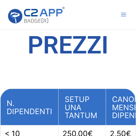
Vai
Main
al
Men
contenuto
PREZZI
SETUP
CANO
N.
UNA
MENSI
DIPENDENTI
TANTUM
DIPEN
< 10
250,00€
2,50€