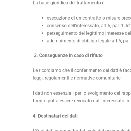
La base giuridica del trattamento è:
esecuzione di un contratto o misure precont
consenso dell’interessato, art.6, par. 1, let
perseguimento del legittimo interesse del ti
adempimento di obbligo legale art.6, par. 1
3. Conseguenze in caso di rifiuto
Le ricordiamo che il conferimento dei dati è fac
leggi, regolamenti e normative comunitarie.
I dati non essenziali per lo svolgimento del rap
fornito potrà essere revocato dall’interessato i
4. Destinatari dei dati
I Suoi dati saranno trattati solo dal personale