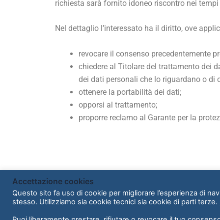
richiesta sarà fornito idoneo riscontro nei tempi
Nel dettaglio l’interessato ha il diritto, ove applic
revocare il consenso precedentemente pre
chiedere al Titolare del trattamento dei dat
dei dati personali che lo riguardano o di 
ottenere la portabilità dei dati;
opporsi al trattamento;
proporre reclamo al Garante per la protezio
Accettazione cookies
Copyright © 2026 | C2Ap
Questo sito fa uso di cookie per migliorare l’esperienza di navi
stesso. Utilizziamo sia cookie tecnici sia cookie di parti terze.
Puoi liberamente prestare, rifiutare o revocare il tuo consens