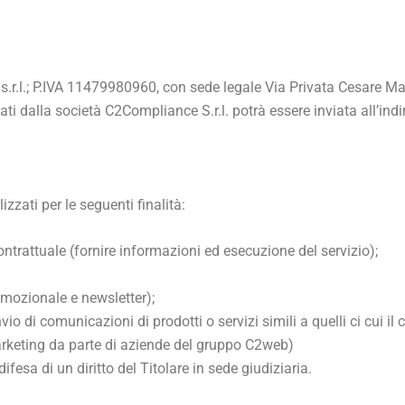
p s.r.l.; P.IVA 11479980960, con sede legale Via Privata Cesare 
ttati dalla società C2Compliance S.r.l. potrà essere inviata all’ind
izzati per le seguenti finalità:
ntrattuale (fornire informazioni ed esecuzione del servizio);
omozionale e newsletter);
io di comunicazioni di prodotti o servizi simili a quelli ci cui il 
arketing da parte di aziende del gruppo C2web)
fesa di un diritto del Titolare in sede giudiziaria.