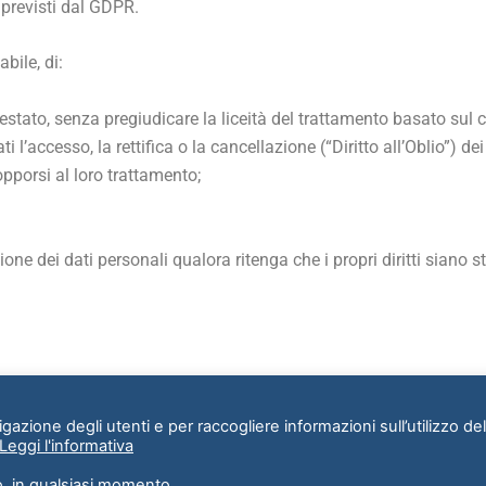
 previsti dal GDPR.
abile, di:
stato, senza pregiudicare la liceità del trattamento basato sul
i l’accesso, la rettifica o la cancellazione (“Diritto all’Oblio”) d
opporsi al loro trattamento;
ne dei dati personali qualora ritenga che i propri diritti siano sta
p srl P.IVA 11479980960 - Sede legale: Via Privata Cesare
gazione degli utenti e per raccogliere informazioni sull’utilizzo del
Leggi l'informativa
o, in qualsiasi momento.