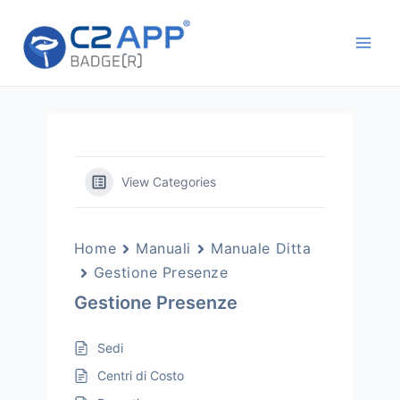
Vai
Main
al
Men
contenuto
View Categories
Home
Manuali
Manuale Ditta
Gestione Presenze
Gestione Presenze
Sedi
Centri di Costo