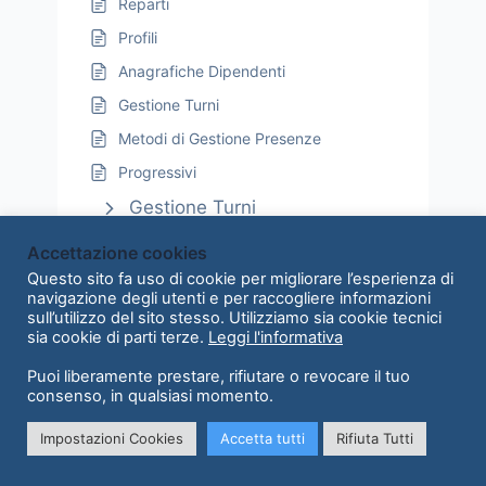
Reparti
Profili
Anagrafiche Dipendenti
Gestione Turni
Metodi di Gestione Presenze
Progressivi
Gestione Turni
Metodi di Gestione Presenze
Accettazione cookies
Questo sito fa uso di cookie per migliorare l’esperienza di
navigazione degli utenti e per raccogliere informazioni
sull’utilizzo del sito stesso. Utilizziamo sia cookie tecnici
sia cookie di parti terze.
Leggi l'informativa
Puoi liberamente prestare, rifiutare o revocare il tuo
Copyright © 2026 | C2App srl P.IVA 11479980960 - Sede legale:
consenso, in qualsiasi momento.
Via Privata Cesare Mangili 2, 20121 Milano
Impostazioni Cookies
Accetta tutti
Rifiuta Tutti